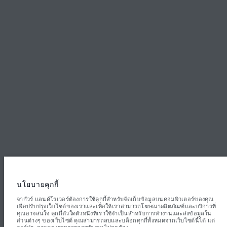
ติดต่อเรา
ข้อตกลงและเงื่อนไข
นโยบายความเป็นส่วนตัว
Inchcape (Thailand) Co., Ltd., 4332 Rama4 Road Prakhanong Klongtoey
Bangkok 10110. ตัวเลขที่ระบุคือผลการทดสอบอย่างเป็นทางการของผู้ผลิตตาม
กฎหมายสหภาพยุโรป ปริมาณน้ำมันที่ยานยนต์ใช้จริงอาจแตกต่างจากผลการ
ทดสอบดังกล่าว และตัวเลขเหล่านี้ใช้เพื่อการเปรียบเทียบเท่านั้น ข้อมูล ข้อมูล
จำเพาะ ราคา และสีของยานยนต์ที่แสดงบนเว็บไซต์นี้อาจแตกต่างกันไปในแต่ละ
พื้นที่ และอาจมีการเปลี่ยนแปลงโดยไม่ต้องแจ้งให้ทราบล่วงหน้า โปรดติดต่อศูนย์
จำหน่ายในพื้นที่เพื่อขอข้อมูลความพร้อมใช้งานและราคาในพื้นที่ของคุณ
นโยบายคุกกี้
หมายเหตุสำคัญเกี่ยวกับภาพและข้อมูล:
ปัญหาการขาดแคลนเซมิคอนดักเตอร์ทั่ว
โลกกำลังส่งผลกระทบต่อข้อกำหนดเฉพาะของการผลิตรถยนต์ ความพร้อมของตัว
จากัวร์ แลนด์โรเวอร์ต้องการใช้คุกกี้สำหรับจัดเก็บข้อมูลบนคอมพิวเตอร์ของคุณ
เลือก และกำหนดเวลาในการประกอบรถยนต์ ซึ่งเป็นสถานการณ์ที่มีการ
เพื่อปรับปรุงเว็บไซต์ของเราและเพื่อให้เราสามารถโฆษณาผลิตภัณฑ์และบริการที่
เปลี่ยนแปลง และด้วยเหตุนี้ภาพที่ใช้ภายในเว็บไซต์ในปัจจุบันจึงอาจไม่สะท้อนถึง
คุณอาจสนใจ คุกกี้ตัวใดตัวหนึ่งที่เราใช้จำเป็นสำหรับการทำงานและส่งข้อมูลใน
ข้อกำหนดคุณลักษณะ ตัวเลือกการตกแต่ง และโครงร่างสีของรถยนต์ที่มีในปัจจุบัน
ส่วนต่างๆ ของเว็บไซต์ คุณสามารถลบและบล็อกคุกกี้ทั้งหมดจากเว็บไซต์นี้ได้ แต่
โปรดปรึกษาผู้ค้าปลีกของคุณซึ่งจะสามารถยืนยันข้อจำกัดปัจจุบันกับคุณได้ เพื่อให้