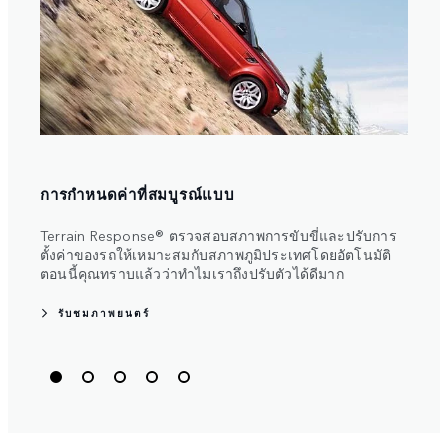
เดิ
การกำหนดค่าที่สมบูรณ์แบบ
ความแ
ตัวถั
Terrain Response® ตรวจสอบสภาพการขับขี่และปรับการ
แนวคิ
ตั้งค่าของรถให้เหมาะสมกับสภาพภูมิประเทศโดยอัตโนมัติ
ตอนนี้คุณทราบแล้วว่าทำไมเราถึงปรับตัวได้ดีมาก
รับชมภาพยนตร์