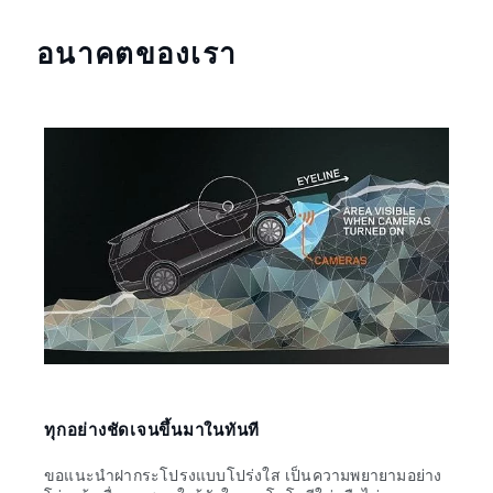
อนาคตของเรา
ทุกอย่างชัดเจนขึ้นมาในทันที
ผู้บ
ขอแนะนำฝากระโปรงแบบโปร่งใส เป็นความพยายามอย่าง
แลนด์