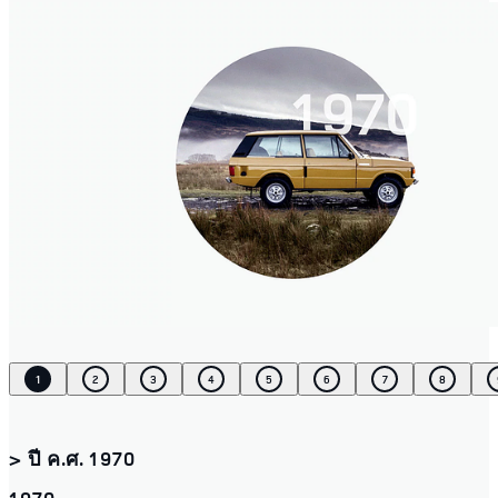
1
2
3
4
5
6
7
8
> ปี ค.ศ. 1970