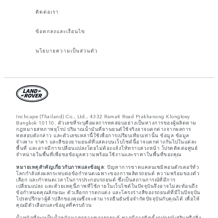
ติดต่อเรา
ข้อตกลงและเงื่อนไข
นโยบายความเป็นส่วนตัว
Inchcape (Thailand) Co., Ltd., 4332 Rama4 Road Prakhanong Klongtoey
Bangkok 10110. ตัวเลขที่ระบุคือผลการทดสอบอย่างเป็นทางการของผู้ผลิตตาม
กฎหมายสหภาพยุโรป ปริมาณน้ำมันที่ยานยนต์ใช้จริงอาจแตกต่างจากผลการ
ทดสอบดังกล่าว และตัวเลขเหล่านี้ใช้เพื่อการเปรียบเทียบเท่านั้น ข้อมูล ข้อมูล
จำเพาะ ราคา และสีของยานยนต์ที่แสดงบนเว็บไซต์นี้อาจแตกต่างกันไปในแต่ละ
พื้นที่ และอาจมีการเปลี่ยนแปลงโดยไม่ต้องแจ้งให้ทราบล่วงหน้า โปรดติดต่อศูนย์
จำหน่ายในพื้นที่เพื่อขอข้อมูลความพร้อมใช้งานและราคาในพื้นที่ของคุณ
หมายเหตุสำคัญเกี่ยวกับภาพและข้อมูล:
ปัญหาการขาดแคลนเซมิคอนดักเตอร์ทั่ว
โลกกำลังส่งผลกระทบต่อข้อกำหนดเฉพาะของการผลิตรถยนต์ ความพร้อมของตัว
เลือก และกำหนดเวลาในการประกอบรถยนต์ ซึ่งเป็นสถานการณ์ที่มีการ
เปลี่ยนแปลง และด้วยเหตุนี้ภาพที่ใช้ภายในเว็บไซต์ในปัจจุบันจึงอาจไม่สะท้อนถึง
ข้อกำหนดคุณลักษณะ ตัวเลือกการตกแต่ง และโครงร่างสีของรถยนต์ที่มีในปัจจุบัน
โปรดปรึกษาผู้ค้าปลีกของคุณซึ่งจะสามารถยืนยันข้อจำกัดปัจจุบันกับคุณได้ เพื่อให้
คุณมีตัวเลือกและข้อมูลที่ครบถ้วน
น้ำหนักที่ระบุเป็นน้ำหนักมาตรฐานของรถยนต์ หากมีการติดตั้งอุปกรณ์เสริมหรือสิ่ง