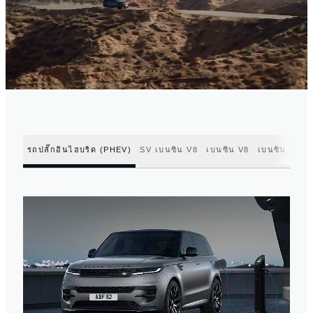
รถปลั๊กอินไฮบริด (PHEV)
SV เบนซิน V8
เบนซิน V8
เบนซิน
ดีเซ