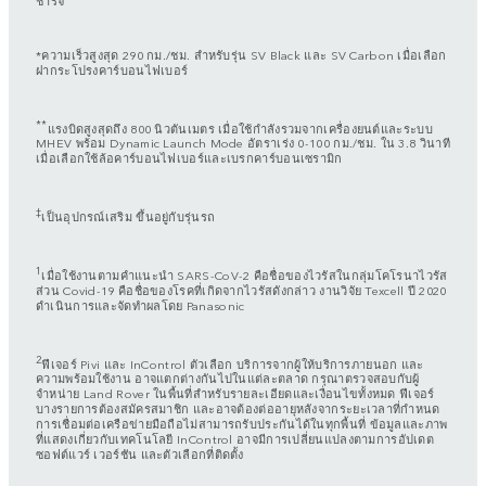
*ความเร็วสูงสุด 290 กม./ชม. สำหรับรุ่น SV Black และ SV Carbon เมื่อเลือก
ฝากระโปรงคาร์บอนไฟเบอร์
**
แรงบิดสูงสุดถึง 800 นิวตันเมตร เมื่อใช้กำลังรวมจากเครื่องยนต์และระบบ
MHEV พร้อม Dynamic Launch Mode อัตราเร่ง 0-100 กม./ชม. ใน 3.8 วินาที
เมื่อเลือกใช้ล้อคาร์บอนไฟเบอร์และเบรกคาร์บอนเซรามิก
‡
เป็นอุปกรณ์เสริม ขึ้นอยู่กับรุ่นรถ
1
เมื่อใช้งานตามคำแนะนำ SARS-CoV-2 คือชื่อของไวรัสในกลุ่มโคโรนาไวรัส
ส่วน Covid-19 คือชื่อของโรคที่เกิดจากไวรัสดังกล่าว งานวิจัย Texcell ปี 2020
ดำเนินการและจัดทำผลโดย Panasonic
2
ฟีเจอร์ Pivi และ InControl ตัวเลือก บริการจากผู้ให้บริการภายนอก และ
ความพร้อมใช้งาน อาจแตกต่างกันไปในแต่ละตลาด กรุณาตรวจสอบกับผู้
จำหน่าย Land Rover ในพื้นที่สำหรับรายละเอียดและเงื่อนไขทั้งหมด ฟีเจอร์
บางรายการต้องสมัครสมาชิก และอาจต้องต่ออายุหลังจากระยะเวลาที่กำหนด
การเชื่อมต่อเครือข่ายมือถือไม่สามารถรับประกันได้ในทุกพื้นที่ ข้อมูลและภาพ
ที่แสดงเกี่ยวกับเทคโนโลยี InControl อาจมีการเปลี่ยนแปลงตามการอัปเดต
ซอฟต์แวร์ เวอร์ชัน และตัวเลือกที่ติดตั้ง