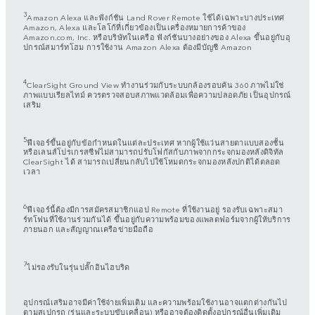
3
Amazon Alexa และฟังก์ชัน Land Rover Remote ใช้ได้เฉพาะบางประเทศ
Amazon, Alexa และโลโก้ที่เกี่ยวข้องเป็นเครื่องหมายการค้าของ
Amazon.com, Inc. หรือบริษัทในเครือ ฟังก์ชันบางอย่างของ Alexa ขึ้นอยู่กับอุ
ปกรณ์สมาร์ทโฮม การใช้งาน Amazon Alexa ต้องมีบัญชี Amazon
4
ClearSight Ground View ทำงานร่วมกับระบบกล้องรอบคัน 360 ภาพไม่ใช่
ภาพแบบเรียลไทม์ ควรตรวจสอบสภาพแวดล้อมเพื่อความปลอดภัย เป็นอุปกรณ์
เสริม
5
ฟีเจอร์ขึ้นอยู่กับข้อกำหนดในแต่ละประเทศ หากผู้ใช้แว่นสายตาแบบสองชั้น
หรือเลนส์โปรเกรสซีฟไม่สามารถปรับโฟกัสกับภาพจากกระจกมองหลังดิจิทัล
ClearSight ได้ สามารถเปลี่ยนกลับไปใช้โหมดกระจกมองหลังปกติได้ตลอด
เวลา
6
ฟีเจอร์นี้ต้องมีการสมัครสมาชิกแอป Remote ที่ใช้งานอยู่ รองรับเฉพาะสมา
ร์ทโฟนที่ใช้งานร่วมกันได้ ขึ้นอยู่กับความพร้อมของแพลตฟอร์มจากผู้ให้บริการ
ภายนอก และสัญญาณเครือข่ายมือถือ
7
ไม่รองรับในรุ่นปลั๊กอินไฮบริด
อุปกรณ์เสริมอาจมีค่าใช้จ่ายเพิ่มเติม และความพร้อมใช้งานอาจแตกต่างกันไป
ตามสเปกรถ (รุ่นและระบบขับเคลื่อน) หรืออาจต้องติดตั้งอุปกรณ์อื่นเพิ่มเติม