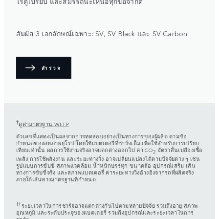
ไร้คู่เปรียบ และสมรรถนะเหนือทุกข้อจำกัด
สัมผัส 3 เอกลักษณ์เฉพาะ: SV, SV Black และ SV Carbon
สำรวจ
†
ดูค่ามาตรฐาน WLTP
ตัวเลขที่แสดงเป็นผลจากการทดสอบอย่างเป็นทางการของผู้ผลิต ตามข้อ
กำหนดของสหภาพยุโรป โดยใช้แบตเตอรี่ที่ชาร์จเต็ม เพื่อใช้สำหรับการเปรียบ
เทียบเท่านั้น ผลการใช้งานจริงอาจแตกต่างออกไป ค่า CO
อัตราสิ้นเปลืองเชื้อ
2
เพลิง การใช้พลังงาน และระยะทางวิ่ง อาจเปลี่ยนแปลงได้ตามปัจจัยต่าง ๆ เช่น
รูปแบบการขับขี่ สภาพแวดล้อม น้ำหนักบรรทุก ขนาดล้อ อุปกรณ์เสริม เส้น
ทางการขับขี่จริง และสภาพแบตเตอรี่ ค่าระยะทางวิ่งอ้างอิงจากรถที่ผลิตจริง
ภายใต้เส้นทางมาตรฐานที่กำหนด
††
ระยะเวลาในการชาร์จอาจแตกต่างกันไปตามหลายปัจจัย รวมถึงอายุ สภาพ
อุณหภูมิ และระดับประจุของแบตเตอรี่ รวมถึงอุปกรณ์และระยะเวลาในการ
ชาร์จ