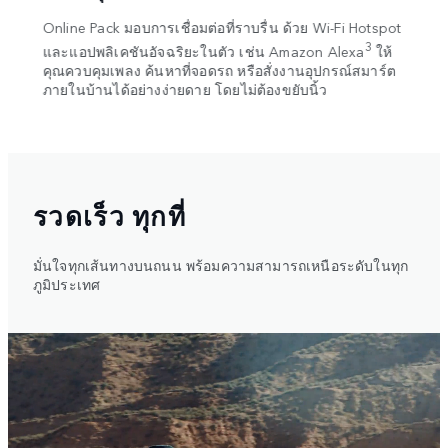
องคุณ
Online Pack มอบการเชื่อมต่อที่ราบรื่น ด้วย Wi-Fi Hotspot
ทำงาน
3
n
และแอปพลิเคชันอัจฉริยะในตัว เช่น Amazon Alexa
ให้
Drive
านที่
คุณควบคุมเพลง ค้นหาที่จอดรถ หรือสั่งงานอุปกรณ์สมาร์ต
แสดงผ
ภายในบ้านได้อย่างง่ายดาย โดยไม่ต้องขยับนิ้ว
ออปชั
บังลม
รวดเร็ว ทุกที่
มั่นใจทุกเส้นทางบนถนน พร้อมความสามารถเหนือระดับในทุก
ภูมิประเทศ