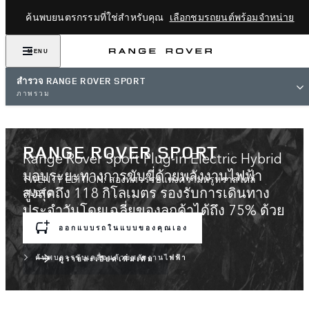
ค้นพบยนตรกรรมที่ใช่สำหรับคุณ
เลือกชมรถยนต์พร้อมจำหน่าย
MENU
สำรวจ RANGE ROVER SPORT
ภาพรวม
RANGE ROVER SPORT
Range Rover Sport Plug-in Electric Hybrid
มอบระยะทางการขับขี่ด้วยพลังงานไฟฟ้า
TWENTY EDITION: สองทศวรรษแห่งความหรูหราสไตล์
สูงสุดถึง 118 กิโลเมตร รองรับการเดินทาง
สปอร์ต
ประจำวันโดยเฉลี่ยของลูกค้าได้ถึง 75% ด้วย
พลังงานไฟฟ้าล้วน
ออกแบบรถในแบบของคุณเอง
ค้นพบการขับเคลื่อนด้วยพลังงานไฟฟ้า
ดูรายละเอียดเพิ่มเติม