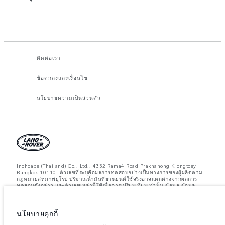
ติดต่อเรา
ข้อตกลงและเงื่อนไข
นโยบายความเป็นส่วนตัว
Inchcape (Thailand) Co., Ltd., 4332 Rama4 Road Prakhanong Klongtoey
Bangkok 10110. ตัวเลขที่ระบุคือผลการทดสอบอย่างเป็นทางการของผู้ผลิตตาม
กฎหมายสหภาพยุโรป ปริมาณน้ำมันที่ยานยนต์ใช้จริงอาจแตกต่างจากผลการ
ทดสอบดังกล่าว และตัวเลขเหล่านี้ใช้เพื่อการเปรียบเทียบเท่านั้น ข้อมูล ข้อมูล
จำเพาะ ราคา และสีของยานยนต์ที่แสดงบนเว็บไซต์นี้อาจแตกต่างกันไปในแต่ละ
พื้นที่ และอาจมีการเปลี่ยนแปลงโดยไม่ต้องแจ้งให้ทราบล่วงหน้า โปรดติดต่อศูนย์
จำหน่ายในพื้นที่เพื่อขอข้อมูลความพร้อมใช้งานและราคาในพื้นที่ของคุณ
นโยบายคุกกี้
หมายเหตุสำคัญเกี่ยวกับภาพและข้อมูล:
ปัญหาการขาดแคลนเซมิคอนดักเตอร์ทั่ว
โลกกำลังส่งผลกระทบต่อข้อกำหนดเฉพาะของการผลิตรถยนต์ ความพร้อมของตัว