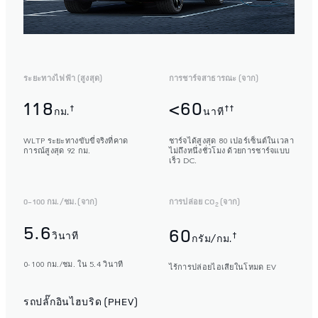
ระยะทางไฟฟ้า (สูงสุด)
การชาร์จสาธารณะ (จาก)
118
<60
†
††
กม.
นาที
WLTP ระยะทางขับขี่จริงที่คาด
ชาร์จได้สูงสุด 80 เปอร์เซ็นต์ในเวลา
การณ์สูงสุด 92 กม.
ไม่ถึงหนึ่งชั่วโมง ด้วยการชาร์จแบบ
เร็ว DC.
0-100 กม./ชม. (จาก)
การปล่อย CO
(จาก)
2
5.6
60
วินาที
†
กรัม/กม.
0-100 กม./ชม. ใน 5.4 วินาที
ไร้การปล่อยไอเสียในโหมด EV
รถปลั๊กอินไฮบริด (PHEV)