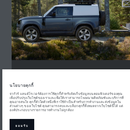
ข้อตกลงและเงื่อนไข
ภายใน
นโยบายความเป็นส่วนตัว
(5)
Inchcape (Thailand) Co., Ltd., 4332 Rama4 Road Prakhanong Klongtoey
Bangkok 10110. ตัวเลขที่ระบุคือผลการทดสอบอย่างเป็นทางการของผู้ผลิตตาม
กฎหมายสหภาพยุโรป ปริมาณน้ำมันที่ยานยนต์ใช้จริงอาจแตกต่างจากผลการ
ทดสอบดังกล่าว และตัวเลขเหล่านี้ใช้เพื่อการเปรียบเทียบเท่านั้น ข้อมูล ข้อมูล
จำเพาะ ราคา และสีของยานยนต์ที่แสดงบนเว็บไซต์นี้อาจแตกต่างกันไปในแต่ละ
พื้นที่ และอาจมีการเปลี่ยนแปลงโดยไม่ต้องแจ้งให้ทราบล่วงหน้า โปรดติดต่อศูนย์
จำหน่ายในพื้นที่เพื่อขอข้อมูลความพร้อมใช้งานและราคาในพื้นที่ของคุณ
นโยบายคุกกี้
หมายเหตุสำคัญเกี่ยวกับภาพและข้อมูล:
ปัญหาการขาดแคลนเซมิคอนดักเตอร์ทั่ว
โลกกำลังส่งผลกระทบต่อข้อกำหนดเฉพาะของการผลิตรถยนต์ ความพร้อมของตัว
จากัวร์ แลนด์โรเวอร์ต้องการใช้คุกกี้สำหรับจัดเก็บข้อมูลบนคอมพิวเตอร์ของคุณ
ภายนอก
เลือก และกำหนดเวลาในการประกอบรถยนต์ ซึ่งเป็นสถานการณ์ที่มีการ
เพื่อปรับปรุงเว็บไซต์ของเราและเพื่อให้เราสามารถโฆษณาผลิตภัณฑ์และบริการที่
เปลี่ยนแปลง และด้วยเหตุนี้ภาพที่ใช้ภายในเว็บไซต์ในปัจจุบันจึงอาจไม่สะท้อนถึง
คุณอาจสนใจ คุกกี้ตัวใดตัวหนึ่งที่เราใช้จำเป็นสำหรับการทำงานและส่งข้อมูลใน
ข้อกำหนดคุณลักษณะ ตัวเลือกการตกแต่ง และโครงร่างสีของรถยนต์ที่มีในปัจจุบัน
ส่วนต่างๆ ของเว็บไซต์ คุณสามารถลบและบล็อกคุกกี้ทั้งหมดจากเว็บไซต์นี้ได้ แต่
โปรดปรึกษาผู้ค้าปลีกของคุณซึ่งจะสามารถยืนยันข้อจำกัดปัจจุบันกับคุณได้ เพื่อให้
องค์ประกอบบางรายการอาจทำงานไม่ถูกต้อง
คุณมีตัวเลือกและข้อมูลที่ครบถ้วน
(5)
น้ำหนักที่ระบุเป็นน้ำหนักมาตรฐานของรถยนต์ หากมีการติดตั้งอุปกรณ์เสริมหรือสิ่ง
ของอื่นๆ เพิ่มเติมหลังจากผลิต จะส่งผลต่อน้ำหนักบรรทุก โปรดตรวจสอบให้แน่ใจ
ว่าน้ำหนักรวมของรถยนต์และน้ำหนักบรรทุกสูงสุดของแต่ละเพลาไม่เกินค่าที่
ยอมรับ
กำหนด เมื่อบรรทุกอุปกรณ์เสริม ผู้โดยสาร ของเหลว เชื้อเพลิง และสัมภาระ