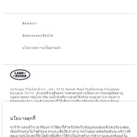
ติดต่อเรา
ข้อตกลงและเงื่อนไข
นโยบายความเป็นส่วนตัว
Inchcape (Thailand) Co., Ltd., 4332 Rama4 Road Prakhanong Klongtoey
Bangkok 10110. ตัวเลขที่ระบุคือผลการทดสอบอย่างเป็นทางการของผู้ผลิตตาม
กฎหมายสหภาพยุโรป ปริมาณน้ำมันที่ยานยนต์ใช้จริงอาจแตกต่างจากผลการ
ทดสอบดังกล่าว และตัวเลขเหล่านี้ใช้เพื่อการเปรียบเทียบเท่านั้น ข้อมูล ข้อมูล
จำเพาะ ราคา และสีของยานยนต์ที่แสดงบนเว็บไซต์นี้อาจแตกต่างกันไปในแต่ละ
พื้นที่ และอาจมีการเปลี่ยนแปลงโดยไม่ต้องแจ้งให้ทราบล่วงหน้า โปรดติดต่อศูนย์
จำหน่ายในพื้นที่เพื่อขอข้อมูลความพร้อมใช้งานและราคาในพื้นที่ของคุณ
นโยบายคุกกี้
หมายเหตุสำคัญเกี่ยวกับภาพและข้อมูล:
ปัญหาการขาดแคลนเซมิคอนดักเตอร์ทั่ว
โลกกำลังส่งผลกระทบต่อข้อกำหนดเฉพาะของการผลิตรถยนต์ ความพร้อมของตัว
จากัวร์ แลนด์โรเวอร์ต้องการใช้คุกกี้สำหรับจัดเก็บข้อมูลบนคอมพิวเตอร์ของคุณ
เลือก และกำหนดเวลาในการประกอบรถยนต์ ซึ่งเป็นสถานการณ์ที่มีการ
เพื่อปรับปรุงเว็บไซต์ของเราและเพื่อให้เราสามารถโฆษณาผลิตภัณฑ์และบริการที่
เปลี่ยนแปลง และด้วยเหตุนี้ภาพที่ใช้ภายในเว็บไซต์ในปัจจุบันจึงอาจไม่สะท้อนถึง
คุณอาจสนใจ คุกกี้ตัวใดตัวหนึ่งที่เราใช้จำเป็นสำหรับการทำงานและส่งข้อมูลใน
ข้อกำหนดคุณลักษณะ ตัวเลือกการตกแต่ง และโครงร่างสีของรถยนต์ที่มีในปัจจุบัน