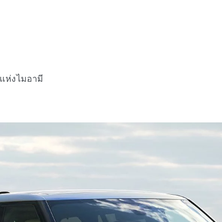
อแห่งไมอามี