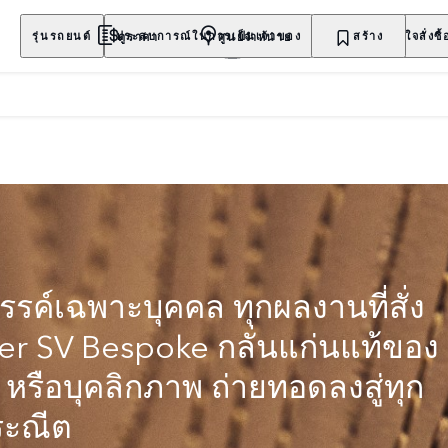
ดูราคา
ศูนย์จำหน่าย
รุ่นรถยนต์
ประสบการณ์ในการเป็นเจ้าของ
สำรวจ
สร้าง
สนใจสั่งซื้
รค์เฉพาะบุคคล ทุกผลงานที่สั่ง
r SV Bespoke กลั่นแก่นแท้ของ
ย หรือบุคลิกภาพ ถ่ายทอดลงสู่ทุก
ระณีต