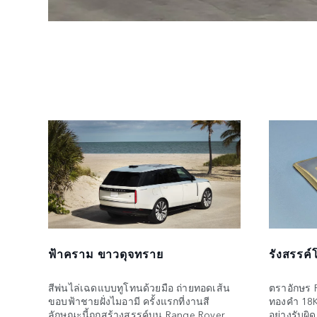
ฟ้าคราม ขาวดุจทราย
รังสรรค์
สีพ่นไล่เฉดแบบทูโทนด้วยมือ ถ่ายทอดเส้น
ตราอักษร 
ขอบฟ้าชายฝั่งไมอามี ครั้งแรกที่งานสี
ทองคำ 18K 
ลักษณะนี้ถูกสร้างสรรค์บน Range Rover
อย่างรับผิ