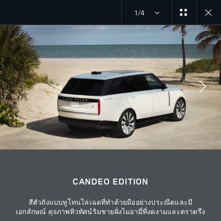
1/4
MENU
สำรวจ SV
CANDEO EDITION
ร่วมพูดคุยกับเราได้ที่
CANDEO EDITION
สีตัวถังแบบทูโทนไล่เฉดที่ทำด้วยมืออย่างประณีตและมี
เอกลักษณ์ ดุจภาพทิวทัศน์ริมชายฝั่งไมอามี่ที่งดงามและตราตรึง