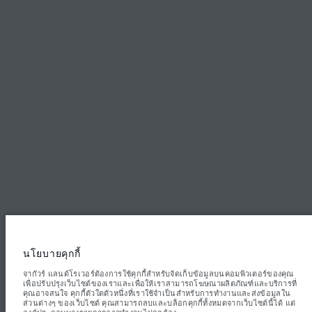
ติดต่อเรา
ข้อตกลงและเงื่อนไข
นโยบายความเป็นส่วนตัว
Inchcape (Thailand) Co., Ltd., 4332 Rama4 Road Prakhanong Klongtoey
Bangkok 10110. ตัวเลขที่ระบุคือผลการทดสอบอย่างเป็นทางการของผู้ผลิตตาม
กฎหมายสหภาพยุโรป ปริมาณน้ำมันที่ยานยนต์ใช้จริงอาจแตกต่างจากผลการ
ทดสอบดังกล่าว และตัวเลขเหล่านี้ใช้เพื่อการเปรียบเทียบเท่านั้น ข้อมูล ข้อมูล
จำเพาะ ราคา และสีของยานยนต์ที่แสดงบนเว็บไซต์นี้อาจแตกต่างกันไปในแต่ละ
พื้นที่ และอาจมีการเปลี่ยนแปลงโดยไม่ต้องแจ้งให้ทราบล่วงหน้า โปรดติดต่อศูนย์
จำหน่ายในพื้นที่เพื่อขอข้อมูลความพร้อมใช้งานและราคาในพื้นที่ของคุณ
นโยบายคุกกี้
หมายเหตุสำคัญเกี่ยวกับภาพและข้อมูล:
ปัญหาการขาดแคลนเซมิคอนดักเตอร์ทั่ว
โลกกำลังส่งผลกระทบต่อข้อกำหนดเฉพาะของการผลิตรถยนต์ ความพร้อมของตัว
จากัวร์ แลนด์โรเวอร์ต้องการใช้คุกกี้สำหรับจัดเก็บข้อมูลบนคอมพิวเตอร์ของคุณ
เลือก และกำหนดเวลาในการประกอบรถยนต์ ซึ่งเป็นสถานการณ์ที่มีการ
เพื่อปรับปรุงเว็บไซต์ของเราและเพื่อให้เราสามารถโฆษณาผลิตภัณฑ์และบริการที่
เปลี่ยนแปลง และด้วยเหตุนี้ภาพที่ใช้ภายในเว็บไซต์ในปัจจุบันจึงอาจไม่สะท้อนถึง
คุณอาจสนใจ คุกกี้ตัวใดตัวหนึ่งที่เราใช้จำเป็นสำหรับการทำงานและส่งข้อมูลใน
ข้อกำหนดคุณลักษณะ ตัวเลือกการตกแต่ง และโครงร่างสีของรถยนต์ที่มีในปัจจุบัน
ส่วนต่างๆ ของเว็บไซต์ คุณสามารถลบและบล็อกคุกกี้ทั้งหมดจากเว็บไซต์นี้ได้ แต่
โปรดปรึกษาผู้ค้าปลีกของคุณซึ่งจะสามารถยืนยันข้อจำกัดปัจจุบันกับคุณได้ เพื่อให้