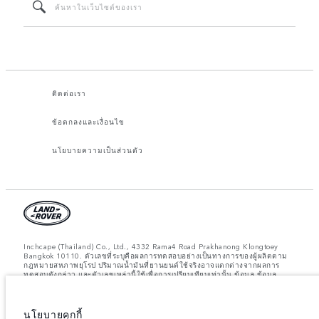
ติดต่อเรา
ข้อตกลงและเงื่อนไข
นโยบายความเป็นส่วนตัว
Inchcape (Thailand) Co., Ltd., 4332 Rama4 Road Prakhanong Klongtoey
Bangkok 10110. ตัวเลขที่ระบุคือผลการทดสอบอย่างเป็นทางการของผู้ผลิตตาม
กฎหมายสหภาพยุโรป ปริมาณน้ำมันที่ยานยนต์ใช้จริงอาจแตกต่างจากผลการ
ทดสอบดังกล่าว และตัวเลขเหล่านี้ใช้เพื่อการเปรียบเทียบเท่านั้น ข้อมูล ข้อมูล
จำเพาะ ราคา และสีของยานยนต์ที่แสดงบนเว็บไซต์นี้อาจแตกต่างกันไปในแต่ละ
พื้นที่ และอาจมีการเปลี่ยนแปลงโดยไม่ต้องแจ้งให้ทราบล่วงหน้า โปรดติดต่อศูนย์
จำหน่ายในพื้นที่เพื่อขอข้อมูลความพร้อมใช้งานและราคาในพื้นที่ของคุณ
นโยบายคุกกี้