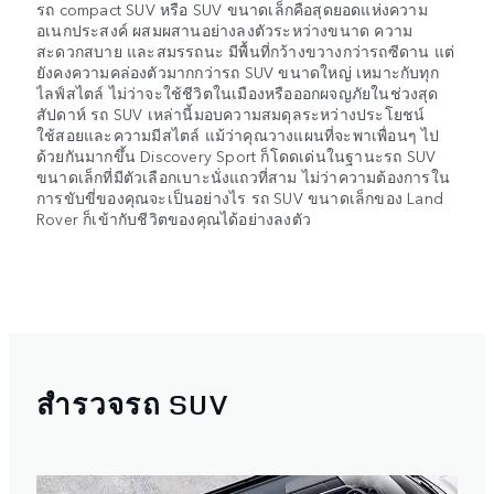
รถ compact SUV หรือ SUV ขนาดเล็กคือสุดยอดแห่งความ
อเนกประสงค์ ผสมผสานอย่างลงตัวระหว่างขนาด ความ
สะดวกสบาย และสมรรถนะ มีพื้นที่กว้างขวางกว่ารถซีดาน แต่
ยังคงความคล่องตัวมากกว่ารถ SUV ขนาดใหญ่ เหมาะกับทุก
ไลฟ์สไตล์ ไม่ว่าจะใช้ชีวิตในเมืองหรือออกผจญภัยในช่วงสุด
สัปดาห์ รถ SUV เหล่านี้มอบความสมดุลระหว่างประโยชน์
ใช้สอยและความมีสไตล์ แม้ว่าคุณวางแผนที่จะพาเพื่อนๆ ไป
ด้วยกันมากขึ้น Discovery Sport ก็โดดเด่นในฐานะรถ SUV
ขนาดเล็กที่มีตัวเลือกเบาะนั่งแถวที่สาม ไม่ว่าความต้องการใน
การขับขี่ของคุณจะเป็นอย่างไร รถ SUV ขนาดเล็กของ Land
Rover ก็เข้ากับชีวิตของคุณได้อย่างลงตัว
สำรวจรถ SUV