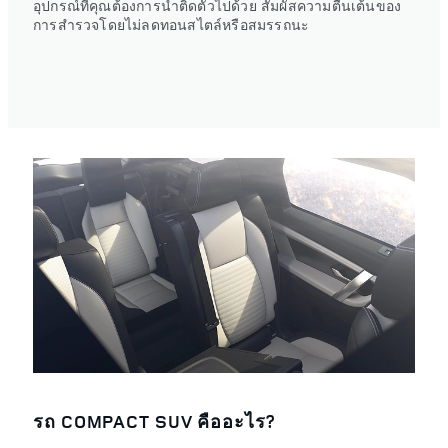
อุปกรณ์ที่คุณต้องการนำติดตัวไปด้วย สัมผัสความตื่นเต้นของ
การสำรวจโดยไม่ลดทอนสไตล์หรือสมรรถนะ
รถ COMPACT SUV คืออะไร?