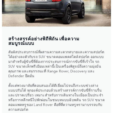
สร้างสรรค์อย่างพิถีพิถัน เพื่อความ
สมบูรณ์แบบ
สัมผัสประสบการณ์ที่ผสานความสะดวกสบายและความสปอร์ต
ได้อย่างลงตัวกับรถ SUV ขนาดคอมแพคสไตล์สปอร์ต ออกแบบ
มาสำหรับผู้ขับขี่ที่ต้องการประสบการณ์การขับขี่ที่เร้าใจ รถ
SUV ขนาดเล็กพรีเมียมเหล่านี้เป็นเครื่องพิสูจน์ถึงความมุ่งมั่น
คุณภาพ และสมรรถนะที่ Range Rover, Discovery และ
Defender ยึดมั่น
ตั้งแต่พวงมาลัยที่ตอบสนองได้ดีเยี่ยมไปจนถึงระบบช่วงล่าง
แบบปรับได้ ทุกองค์ประกอบล้วนสร้างสรรค์การขับขี่ที่ราบรื่น
และปราดเปรียว เหมาะสำหรับการเดินทางในเมืองเป็นประจำ
หรือการหลีกหนีไปพักผ่อนในชนบทแบบฉับพลัน รถ SUV ขนาด
คอมแพคหรูของ Land Rover คือที่ที่ความหรูหรามาบรรจบกับ
ความสปอร์ต