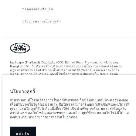
ข้อตกลงและเงื่อนไข
นโยบายความเป็นส่วนตัว
Inchcape (Thailand) Co., Ltd., 4332 Rama4 Road Prakhanong Klongtoey
Bangkok 10110. ตัวเลขที่ระบุคือผลการทดสอบอย่างเป็นทางการของผู้ผลิตตาม
กฎหมายสหภาพยุโรป ปริมาณน้ำมันที่ยานยนต์ใช้จริงอาจแตกต่างจากผลการ
ทดสอบดังกล่าว และตัวเลขเหล่านี้ใช้เพื่อการเปรียบเทียบเท่านั้น ข้อมูล ข้อมูล
จำเพาะ ราคา และสีของยานยนต์ที่แสดงบนเว็บไซต์นี้อาจแตกต่างกันไปในแต่ละ
พื้นที่ และอาจมีการเปลี่ยนแปลงโดยไม่ต้องแจ้งให้ทราบล่วงหน้า โปรดติดต่อศูนย์
จำหน่ายในพื้นที่เพื่อขอข้อมูลความพร้อมใช้งานและราคาในพื้นที่ของคุณ
นโยบายคุกกี้
หมายเหตุสำคัญเกี่ยวกับภาพและข้อมูล:
ปัญหาการขาดแคลนเซมิคอนดักเตอร์ทั่ว
โลกกำลังส่งผลกระทบต่อข้อกำหนดเฉพาะของการผลิตรถยนต์ ความพร้อมของตัว
จากัวร์ แลนด์โรเวอร์ต้องการใช้คุกกี้สำหรับจัดเก็บข้อมูลบนคอมพิวเตอร์ของคุณ
เลือก และกำหนดเวลาในการประกอบรถยนต์ ซึ่งเป็นสถานการณ์ที่มีการ
เพื่อปรับปรุงเว็บไซต์ของเราและเพื่อให้เราสามารถโฆษณาผลิตภัณฑ์และบริการที่
เปลี่ยนแปลง และด้วยเหตุนี้ภาพที่ใช้ภายในเว็บไซต์ในปัจจุบันจึงอาจไม่สะท้อนถึง
คุณอาจสนใจ คุกกี้ตัวใดตัวหนึ่งที่เราใช้จำเป็นสำหรับการทำงานและส่งข้อมูลใน
ข้อกำหนดคุณลักษณะ ตัวเลือกการตกแต่ง และโครงร่างสีของรถยนต์ที่มีในปัจจุบัน
ส่วนต่างๆ ของเว็บไซต์ คุณสามารถลบและบล็อกคุกกี้ทั้งหมดจากเว็บไซต์นี้ได้ แต่
โปรดปรึกษาผู้ค้าปลีกของคุณซึ่งจะสามารถยืนยันข้อจำกัดปัจจุบันกับคุณได้ เพื่อให้
องค์ประกอบบางรายการอาจทำงานไม่ถูกต้อง
คุณมีตัวเลือกและข้อมูลที่ครบถ้วน
น้ำหนักที่ระบุเป็นน้ำหนักมาตรฐานของรถยนต์ หากมีการติดตั้งอุปกรณ์เสริมหรือสิ่ง
ของอื่นๆ เพิ่มเติมหลังจากผลิต จะส่งผลต่อน้ำหนักบรรทุก โปรดตรวจสอบให้แน่ใจ
ว่าน้ำหนักรวมของรถยนต์และน้ำหนักบรรทุกสูงสุดของแต่ละเพลาไม่เกินค่าที่
ยอมรับ